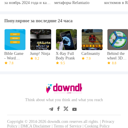
за ноябрь 2024 года и как
метафоры Refantazio
костюмов в R
их выкупить
2024
Популярное за последние 24 часа
Bible Game
Jump! Ninja
X-Ray Full
CarInsanity
Behind the
- Word
Body Prank
wheel 3D of
9.2
7.9
Challenge
USSR
7.8
9.5
8.8
Think about what you think and what you reach
Copyright © 2014-2026 downdk.com reserves all rights. |
Privacy
Policy
|
DMCA Disclaimer
|
Terms of Service
|
Cooking Policy