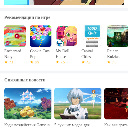
Рекомендации по игре
Enchanted
Cookie Cats
My Doll
Capital
Reiner
Baby
Pop
House
Cities -
Knizia's
7.1
8.9
7.5
100Q Quiz
7.2
Labyrinth
7.8
Связанные новости
Коды воздействия Genshin
5 лучших модов для
Как выиграть