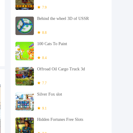
7.9
Behind the wheel 3D of USSR
8.8
100 Cats To Paint
8.4
Offroad Oil Cargo Truck 3d
7.7
Silver Fox slot
9.1
Hidden Fortunes Free Slots