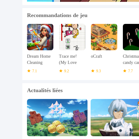
Recommandations de jeu
Dream Home
Trace me!
oCraft
Christma
Cleaning
(My Love
candy ca
Game Wash
Jenny)
drop ga
7.1
9.2
9.3
7.7
Actualités liées