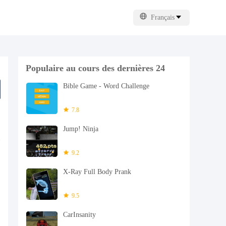
Français
Populaire au cours des dernières 24
heures
Bible Game - Word Challenge
7.8
Jump! Ninja
9.2
X-Ray Full Body Prank
9.5
CarInsanity