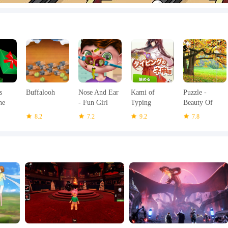
s
Buffalooh
Nose And Ear
Kami of
Puzzle -
ne
- Fun Girl
Typing
Beauty Of
me
Games
Nature
8.2
7.2
9.2
7.8